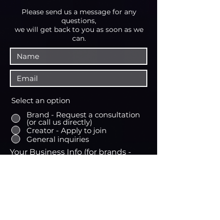
Please send us a message fo
r any
questions,
we will get back to you as soon as we
can.
Select an option
Brand - Request a consultation
(or call us directly)
Creator - Apply to join
General inquiries
Your Business Info (for brands -
website or social media page)
Your Tiktok Account Username
(for creators)